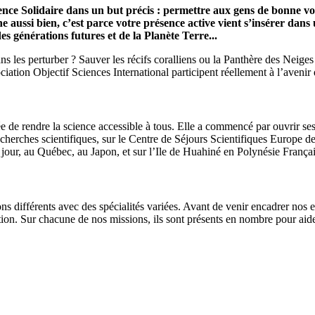
ence Solidaire dans un but précis : permettre aux gens de bonne volo
e aussi bien, c’est parce votre présence active vient s’insérer dan
s générations futures et de la Planète Terre...
 les perturber ? Sauver les récifs coralliens ou la Panthère des Neiges 
ation Objectif Sciences International participent réellement à l’avenir 
e de rendre la science accessible à tous. Elle a commencé par ouvrir ses
echerches scientifiques, sur le Centre de Séjours Scientifiques Europe d
jour, au Québec, au Japon, et sur l’Ile de Huahiné en Polynésie Françai
ns différents avec des spécialités variées. Avant de venir encadrer nos e
n. Sur chacune de nos missions, ils sont présents en nombre pour aider 