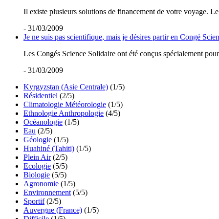
Il existe plusieurs solutions de financement de votre voyage. Le
- 31/03/2009
Je ne suis pas scientifique, mais je désires partir en Congé Scienc
Les Congés Science Solidaire ont été conçus spécialement pour pe
- 31/03/2009
Kyrgyzstan (Asie Centrale)
(1/5)
Résidentiel
(2/5)
Climatologie Météorologie
(1/5)
Ethnologie Anthropologie
(4/5)
Océanologie
(1/5)
Eau
(2/5)
Géologie
(1/5)
Huahiné (Tahiti)
(1/5)
Plein Air
(2/5)
Ecologie
(5/5)
Biologie
(5/5)
Agronomie
(1/5)
Environnement
(5/5)
Sportif
(2/5)
Auvergne (France)
(1/5)
Difficile
(1/5)