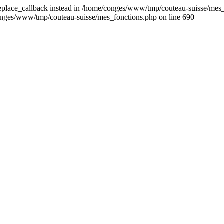
_replace_callback instead in /home/conges/www/tmp/couteau-suisse/mes_
/conges/www/tmp/couteau-suisse/mes_fonctions.php on line 690